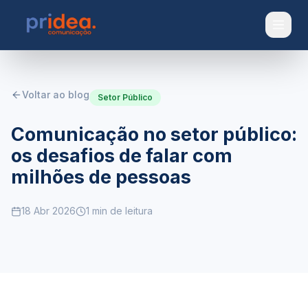
Pular para o conteúdo
Voltar ao blog
Setor Público
Comunicação no setor público:
os desafios de falar com
milhões de pessoas
18 Abr 2026
1 min
de leitura