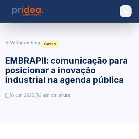
Pular para o conteúdo
Voltar ao blog
Cases
EMBRAPII: comunicação para
posicionar a inovação
industrial na agenda pública
16 Jun 2026
3 min
de leitura